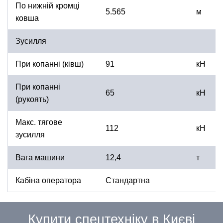
По нижній кромці
5.565
м
ковша
Зусилля
При копанні (ківш)
91
кН
При копанні
65
кН
(рукоять)
Макс. тягове
112
кН
зусилля
Вага машини
12,4
т
Кабіна оператора
Стандартна
Купити спецтехніку в Києві