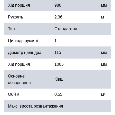
Хід поршня
980
мм
Рукоять
2.36
м
Тип
Стандартна
Циліндр рукояті
1
Діаметр циліндра
115
мм
Хід поршня
1005
мм
Основне
Ківш
обладнання
Обʼєм
0.55
м³
Макс. висота розвантаження