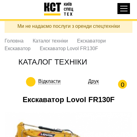
Основная
КАТАЛОГ ТЕХНІКИ
навигация
Перейти
Ми не надаємо послуги з оренди спецтехніки
до
ДОСТАВКА ТА ОПЛАТА
основного
вмісту
Головна
Каталог техніки
Екскаватори
ПРО НАС
Екскаватор
Екскаватор Lovol FR130F
ВІДГУКИ
КАТАЛОГ ТЕХНІКИ
КОНТАКТИ
КОРИСНІ СТАТТІ
Відкласти
Друк
0
ПОДЗВОНИТИ
Екскаватор Lovol FR130F
Контактні телефони:
+38 (097) 746-67-04
ЗАДАТИ ПИТАННЯ