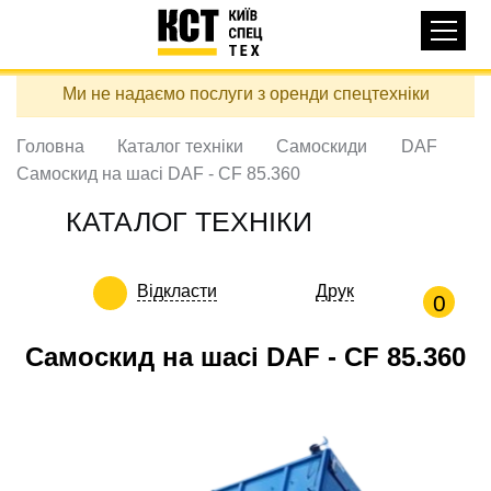
Основная
КАТАЛОГ ТЕХНІКИ
навигация
Перейти
Ми не надаємо послуги з оренди спецтехніки
до
ДОСТАВКА ТА ОПЛАТА
основного
вмісту
Головна
Каталог техніки
Самоскиди
DAF
ПРО НАС
Самоскид на шасі DAF - CF 85.360
ВІДГУКИ
КАТАЛОГ ТЕХНІКИ
КОНТАКТИ
КОРИСНІ СТАТТІ
Відкласти
Друк
0
ПОДЗВОНИТИ
Самоскид на шасі DAF - CF 85.360
Контактні телефони:
+38 (097) 746-67-04
ЗАДАТИ ПИТАННЯ