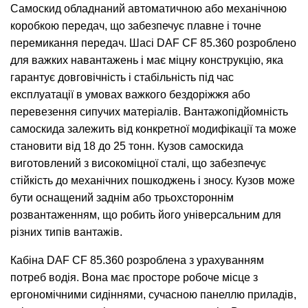
Самоскид обладнаний автоматичною або механічною
коробкою передач, що забезпечує плавне і точне
перемикання передач. Шасі DAF CF 85.360 розроблено
для важких навантажень і має міцну конструкцію, яка
гарантує довговічність і стабільність під час
експлуатації в умовах важкого бездоріжжя або
перевезення сипучих матеріалів. Вантажопідйомність
самоскида залежить від конкретної модифікації та може
становити від 18 до 25 тонн. Кузов самоскида
виготовлений з високоміцної сталі, що забезпечує
стійкість до механічних пошкоджень і зносу. Кузов може
бути оснащений заднім або трьохстороннім
розвантаженням, що робить його універсальним для
різних типів вантажів.
Кабіна DAF CF 85.360 розроблена з урахуванням
потреб водія. Вона має просторе робоче місце з
ергономічними сидіннями, сучасною панеллю приладів,