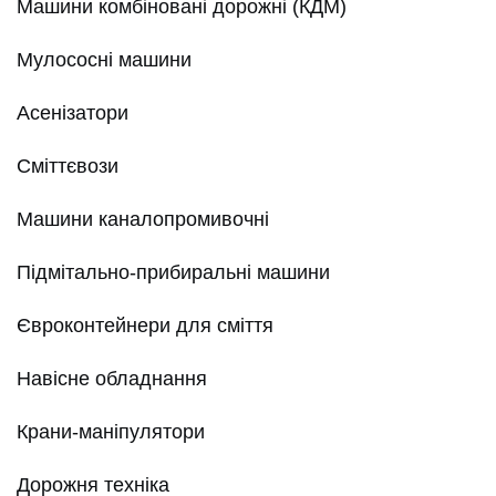
Машини комбіновані дорожні (КДМ)
Мулососні машини
Асенізатори
Сміттєвози
Машини каналопромивочні
Підмітально-прибиральні машини
Євроконтейнери для сміття
Навісне обладнання
Крани-маніпулятори
Дорожня техніка