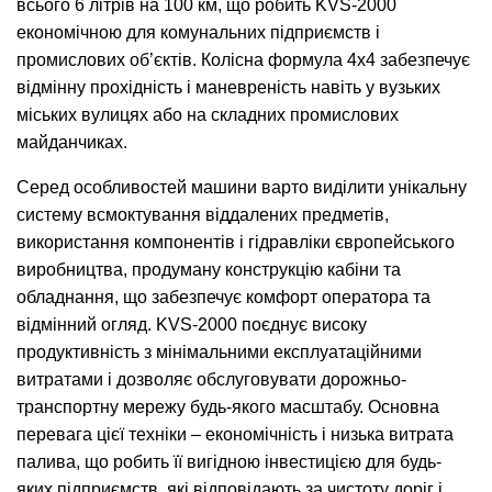
всього 6 літрів на 100 км, що робить KVS-2000
економічною для комунальних підприємств і
промислових об’єктів. Колісна формула 4х4 забезпечує
відмінну прохідність і маневреність навіть у вузьких
міських вулицях або на складних промислових
майданчиках.
Серед особливостей машини варто виділити унікальну
систему всмоктування віддалених предметів,
використання компонентів і гідравліки європейського
виробництва, продуману конструкцію кабіни та
обладнання, що забезпечує комфорт оператора та
відмінний огляд. KVS-2000 поєднує високу
продуктивність з мінімальними експлуатаційними
витратами і дозволяє обслуговувати дорожньо-
транспортну мережу будь-якого масштабу. Основна
перевага цієї техніки – економічність і низька витрата
палива, що робить її вигідною інвестицією для будь-
яких підприємств, які відповідають за чистоту доріг і