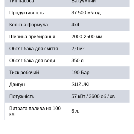
Тип насоса
Вакуумний
Продуктивність
37 500 м²/год
Колісна формула
4х4
Ширина прибирання
2000-2500 мм.
3
Обсяг бака для сміття
2,0 м
Обсяг бака для води
350 л.
Тиск робочий
190 Бар
Двигун
SUZUKI
Потужність
57 кВт / 3600 об / хв
Витрата палива на 100
6 л.
км