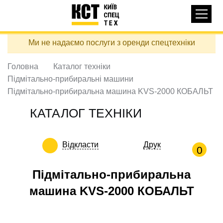
Основная
КАТАЛОГ ТЕХНІКИ
навигация
Перейти
Ми не надаємо послуги з оренди спецтехніки
до
ДОСТАВКА ТА ОПЛАТА
основного
вмісту
Головна
Каталог техніки
ПРО НАС
Підмітально-прибиральні машини
ВІДГУКИ
Підмітально-прибиральна машина KVS-2000 КОБАЛЬТ
КОНТАКТИ
КАТАЛОГ ТЕХНІКИ
КОРИСНІ СТАТТІ
Відкласти
Друк
ПОДЗВОНИТИ
0
Контактні телефони:
Підмітально-прибиральна
машина KVS-2000 КОБАЛЬТ
+38 (097) 746-67-04
ЗАДАТИ ПИТАННЯ