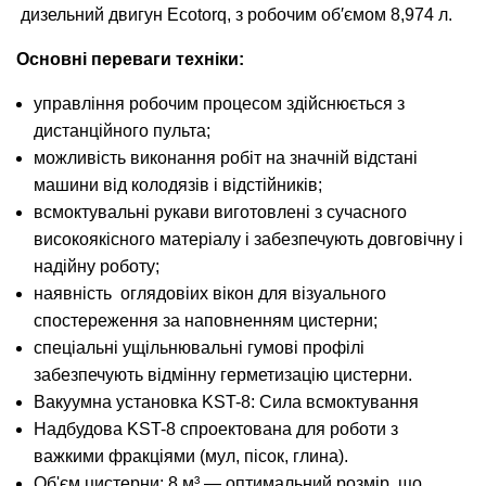
дизельний двигун Ecotorq, з робочим об′ємом 8,974 л.
Основні переваги техніки:
управління робочим процесом здійснюється з
дистанційного пульта;
можливість виконання робіт на значній відстані
машини від колодязів і відстійників;
всмоктувальні рукави виготовлені з сучасного
високоякісного матеріалу і забезпечують довговічну і
надійну роботу;
наявність оглядовіих вікон для візуального
спостереження за наповненням цистерни;
спеціальні ущільнювальні гумові профілі
забезпечують відмінну герметизацію цистерни.
Вакуумна установка KST-8: Сила всмоктування
Надбудова KST-8 спроектована для роботи з
важкими фракціями (мул, пісок, глина).
Об'єм цистерни: 8 м³ — оптимальний розмір, що