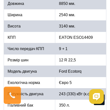
Довжина
8850 мм.
Ширина
2540 мм.
Висота
3140 мм.
КПП
EATON ESO14409
Число передач КПП
9 + 1
Розмір шин
12 R 22,5
Модель двигуна
Ford Ecotorq
Екологічна норма
Євро 5
Потужність двигуна
243 (330) кВт (к.с.)
Me
Паливний бак
350 л.