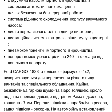
Вакуумний насос імпортного виробництва з
системою автоматичного змащення
для забезпечення безперервної роботи;
система рідинного охолодження корпусу вакуумного
насоса;
лист з нержавіючої сталі на днище цистерни ;
дистанційна система контролю рівня мулу в цистерні
;
пневмокомпоненти імпортного виробництва ;
поворот всмоктуючої стріли на 240 ° і фіксація від
довільного повороту .
Ford CARGO 1833- з колісною формулою 4х2,
використовується для перевезення різного виду
вантажів та спеціального обладнання. Кабіна
безкапотна,з гарною шумо- та віброізоляцією, крісло
водія на пневмопідвісці, з підігрівом.Рама підсилена,
товщина - 7 мм. Передня підвіска - параболічна ресора,
задня підвіска - ресорна. На автомобіль встановлений