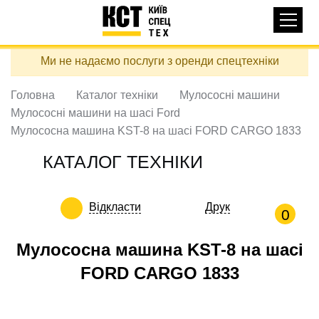
Основная
КАТАЛОГ ТЕХНІКИ
навигация
Перейти
Ми не надаємо послуги з оренди спецтехніки
до
ДОСТАВКА ТА ОПЛАТА
основного
вмісту
Головна
Каталог техніки
Мулососні машини
ПРО НАС
Мулососні машини на шасі Ford
ВІДГУКИ
Мулососна машина KST-8 на шасі FORD CARGO 1833
КОНТАКТИ
КАТАЛОГ ТЕХНІКИ
КОРИСНІ СТАТТІ
Відкласти
Друк
ПОДЗВОНИТИ
0
Контактні телефони:
Мулососна машина KST-8 на шасі
FORD CARGO 1833
+38 (097) 746-67-04
ЗАДАТИ ПИТАННЯ