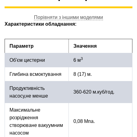
Порівняти з іншими моделями
Характеристики обладнання:
Параметр
Значення
3
Об'єм цистерни
6 м
Глибина всмоктування
8 (17) м.
Продуктивність
360-620 м.куб/год.
насосу,не менше
Максимальне
розрідження
0,08 Мпа.
створюване вакуумним
насосом