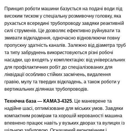
Принцип роботи машини базується на подачі води під
високим тиском у спеціальну розмивочну головку, яка
рухається всередині трубопроводу завдяки реактивній
силі струменів. Це дозволяє ефективно руйнувати та
змивати відкладення, одночасно відновлюючи повну
пропускну здатність каналів. Залежно від діаметра труб
та типу забруднень використовуються різні робочі
насадки, що входять у комплектацію: від універсальних
для профілактичних робіт до спеціалізованих для
ліквідації особливо стійких засмічень, видалення
гравію, мулу та твердих відкладень, а також роботи у
вертикальних ділянках трубопроводів.
Технічна база — КАМАЗ-4325
. Це маневрене та
надійне шасі, оптимізоване для міських умов. Завдяки
компактним розмірам та хорошій керованості машина
впевнено працює навіть у вузьких дворах та вулицях із
щільною забудовою. Оснащений економічним і