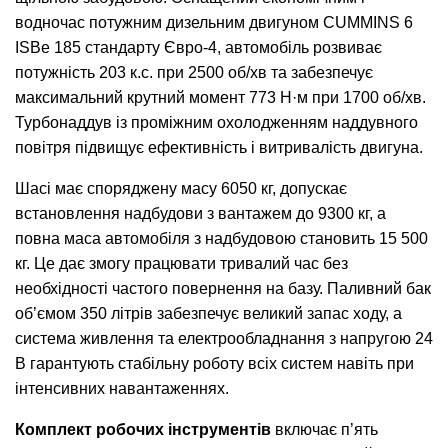
водночас потужним дизельним двигуном CUMMINS 6
ISBe 185 стандарту Євро-4, автомобіль розвиває
потужність 203 к.с. при 2500 об/хв та забезпечує
максимальний крутний момент 773 Н·м при 1700 об/хв.
Турбонаддув із проміжним охолодженням наддувного
повітря підвищує ефективність і витривалість двигуна.
Шасі має споряджену масу 6050 кг, допускає
встановлення надбудови з вантажем до 9300 кг, а
повна маса автомобіля з надбудовою становить 15 500
кг. Це дає змогу працювати тривалий час без
необхідності частого повернення на базу. Паливний бак
об’ємом 350 літрів забезпечує великий запас ходу, а
система живлення та електрообладнання з напругою 24
В гарантують стабільну роботу всіх систем навіть при
інтенсивних навантаженнях.
Комплект робочих інструментів
включає п’ять