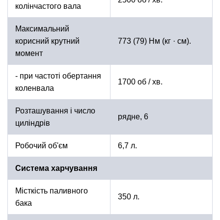
колінчастого вала
Максимальний
корисний крутний
773 (79) Нм (кг · см).
момент
- при частоті обертання
1700 об / хв.
коленвала
Розташування і число
рядне, 6
циліндрів
Робочий об'єм
6,7 л.
Система харчування
Місткість паливного
350 л.
бака