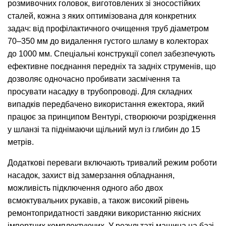
розмивочних головок, виготовлених зі зносостійких
сталей, кожна з яких оптимізована для конкретних
задач: від профілактичного очищення труб діаметром
70–350 мм до видалення густого шламу в колекторах
до 1000 мм. Спеціальні конструкції сопел забезпечують
ефективне поєднання передніх та задніх струменів, що
дозволяє одночасно пробивати засмічення та
просувати насадку в трубопроводі. Для складних
випадків передбачено використання ежектора, який
працює за принципом Вентурі, створюючи розрідження
у шланзі та піднімаючи щільний мул із глибин до 15
метрів.
Додаткові переваги включають тривалий режим роботи
насадок, захист від замерзання обладнання,
можливість підключення одного або двох
всмоктувальних рукавів, а також високий рівень
ремонтопридатності завдяки використанню якісних
імпортних комплектуючих. У результаті машина на базі