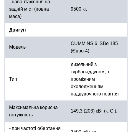
- навантаження на
задній міст (повна
9500 кг.
маса)
Двигун
CUMMINS 6 ISBe 185
Модель
(Євро-4)
дизельний з
турбонаддувом, з
Тип
проміжним
охолодженням
наддувочного повітря
Максимальна корисна
149,3 (203) кВт (к. С.).
потужність
- при частоті обертання
2500 об / хв.