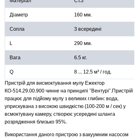
Матеріал
Ст.3
Діаметр
160 мм.
Сопла
3 всередині
L
290 мм.
Вага
6.5 кг.
Q
8 ... 12.5 м³ / год.
Пристрій для висмоктування мулу Ежектор
КО-514.29.00.900 чинне на принципі "Вентурі".Пристрій
працює для підйому мулу з великих глибин: вода,
уприскувана з високою швидкістю (100-200 м / сек) у
всмоктувану камеру, створює усередині шланга
розрядження близько 95%.
Використання даного пристрою з вакуумним насосом