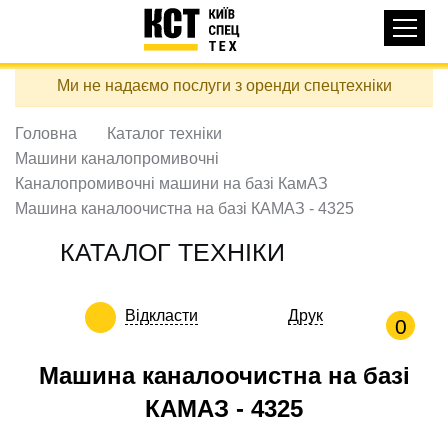
Основная
КАТАЛОГ ТЕХНІКИ
навигация
Перейти
Ми не надаємо послуги з оренди спецтехніки
до
ДОСТАВКА ТА ОПЛАТА
основного
вмісту
Головна
Каталог техніки
ПРО НАС
Машини каналопромивочні
ВІДГУКИ
Каналопромивочні машини на базі КамАЗ
Машина каналоочистна на базі КАМАЗ - 4325
КОНТАКТИ
КОРИСНІ СТАТТІ
КАТАЛОГ ТЕХНІКИ
ПОДЗВОНИТИ
Відкласти
Друк
0
Контактні телефони:
Машина каналоочистна на базі
КАМАЗ - 4325
+38 (097) 746-67-04
ЗАДАТИ ПИТАННЯ