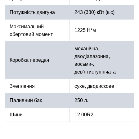
Потужність двигуна
243 (330) кВт (к.с)
Максимальний
1225 Н*м
обертовий момент
механічна,
дводіапазонна,
Коробка передач
восьми-,
дев'ятиступінчата
Зчеплення
сухе, дводискове
Паливний бак
250 л.
Шини
12.00R2