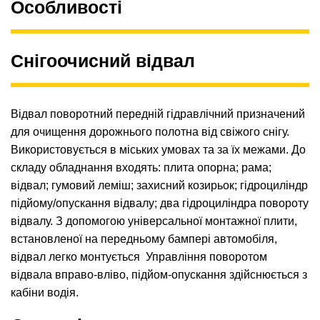
Особливості
Снігоочисний відвал
Відвал поворотний передній гідравлічний призначений
для очищення дорожнього полотна від свіжого снігу.
Використовується в міських умовах та за їх межами. До
складу обладнання входять: плита опорна; рама;
відвал; гумовий леміш; захисний козирьок; гідроциліндр
підйому/опускання відвалу; два гідроциліндра повороту
відвалу. З допомогою універсальної монтажної плити,
встановленої на передньому бампері автомобіля,
відвал легко монтується Управління поворотом
відвала вправо-вліво, підйом-опускання здійснюється з
кабіни водія.