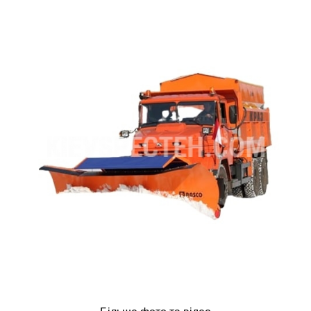
ru
ua