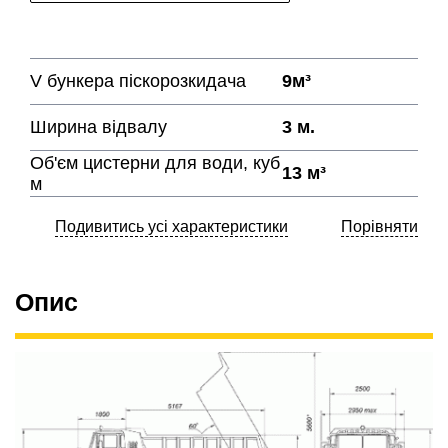
V бункера піскорозкидача
9м³
Ширина відвалу
3 м.
Об'єм цистерни для води, куб
13 м³
м
Подивитись усі характеристики
Порівняти
Опис