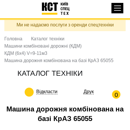
Основная
КАТАЛОГ ТЕХНІКИ
навигация
Перейти
Ми не надаємо послуги з оренди спецтехніки
до
ДОСТАВКА ТА ОПЛАТА
основного
вмісту
Головна
Каталог техніки
ПРО НАС
Машини комбіновані дорожні (КДМ)
ВІДГУКИ
КДМ (6х4) V=9-11м3
Машина дорожня комбінована на базі КрАЗ 65055
КОНТАКТИ
КОРИСНІ СТАТТІ
КАТАЛОГ ТЕХНІКИ
ПОДЗВОНИТИ
Відкласти
Друк
0
Контактні телефони:
Машина дорожня комбінована на
базі КрАЗ 65055
+38 (097) 746-67-04
ЗАДАТИ ПИТАННЯ