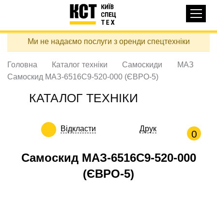
Основная
КАТАЛОГ ТЕХНІКИ
навигация
Перейти
Ми не надаємо послуги з оренди спецтехніки
до
ДОСТАВКА ТА ОПЛАТА
основного
вмісту
Головна
Каталог техніки
Самоскиди
МАЗ
ПРО НАС
Самоскид МАЗ-6516С9-520-000 (ЄВРО-5)
ВІДГУКИ
КАТАЛОГ ТЕХНІКИ
КОНТАКТИ
КОРИСНІ СТАТТІ
Відкласти
Друк
0
ПОДЗВОНИТИ
Самоскид МАЗ-6516С9-520-000
Контактні телефони:
(ЄВРО-5)
+38 (097) 746-67-04
ЗАДАТИ ПИТАННЯ