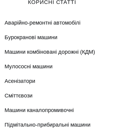
КОРИСНІ СТАТТІ
Аварійно-ремонтні автомобілі
Бурокранові машини
Машини комбіновані дорожні (КДМ)
Мулососні машини
Асенізатори
Сміттєвози
Машини каналопромивочні
Підмітально-прибиральні машини