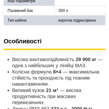
Інші параметри
Паливний бак
300 л
Тип кабіни
коротка підресорена
Особливості
Висока вантажопідйомність
29 900 кг
—
одна з найбільших у лінійці МАЗ.
Колісна формула
8×4
— максимальна
стійкість та прохідність під повним
навантаженням.
Великий кузов
21 м³
— висока
продуктивність при масових
перевезеннях.
Двигун ЯМЗ-653
422 к.с., 2000 Н·м
—