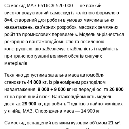
Самоскид МАЗ-6516С9-520-000 — це важкий
високопродуктивний самоскид із колісною формулою
8×4
, створений для роботи в умовах максимальних
навантажень, кар’єрних розробок, масових земляних
робіт та промислових перевезень. Модель вирізняється
рекордною вантажопідйомністю та посиленою
конструкцією, що забезпечує стабільність і надійність
при транспортуванні великих обсягів сипучих
матеріалів.
Технічно допустима загальна маса автомобіля
становить
44 800 кг
, із рівномірним розподілом
навантаження:
9 000 + 9 000 кг
на передні осі та
26 800
кг
на провідний візок. Вантажопідйомність моделі
досягає
29 900 кг
, що робить її однією з найпотужніших
у лінійці МАЗ. Споряджена маса — 14 900 кг.
Самоскид оснащений великим кузовом об’ємом
21 м³
,