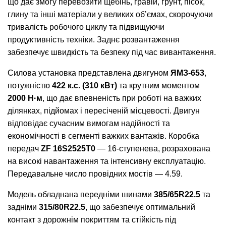
що дає змогу перевозити щебінь, гравій, грунт, пісок,
глину та інші матеріали у великих об’ємах, скорочуючи
тривалість робочого циклу та підвищуючи
продуктивність техніки. Заднє розвантаження
забезпечує швидкість та безпеку під час вивантаження.
Силова установка представлена двигуном
ЯМЗ-653
,
потужністю
422 к.с. (310 кВт)
та крутним моментом
2000 Н·м
, що дає впевненість при роботі на важких
ділянках, підйомах і пересіченій місцевості. Двигун
відповідає сучасним вимогам надійності та
економічності в сегменті важких вантажів. Коробка
передач
ZF 16S2525T0
— 16-ступенева, розрахована
на високі навантаження та інтенсивну експлуатацію.
Передавальне число провідних мостів — 4.59.
Модель обладнана передніми шинами
385/65R22.5
та
задніми
315/80R22.5
, що забезпечує оптимальний
контакт з дорожнім покриттям та стійкість під