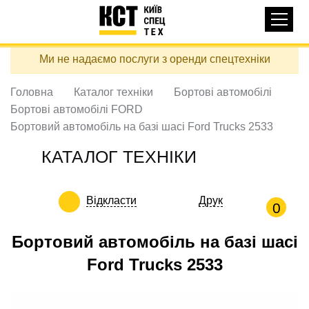
Основная
КАТАЛОГ ТЕХНІКИ
навигация
Перейти
Ми не надаємо послуги з оренди спецтехніки
до
ДОСТАВКА ТА ОПЛАТА
основного
вмісту
Головна
Каталог техніки
Бортові автомобілі
ПРО НАС
Бортові автомобілі FORD
ВІДГУКИ
Бортовий автомобіль на базі шасі Ford Trucks 2533
КОНТАКТИ
КАТАЛОГ ТЕХНІКИ
КОРИСНІ СТАТТІ
Відкласти
Друк
ПОДЗВОНИТИ
0
Контактні телефони:
Бортовий автомобіль на базі шасі
Ford Trucks 2533
+38 (097) 746-67-04
ЗАДАТИ ПИТАННЯ