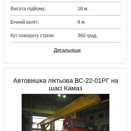
Висота підйому
18 м.
Бічний виліт
9 м.
Кут повороту стріли
360 град.
Детальніше
Автовишка ліктьова ВС-22-01РГ на
шасі Камаз