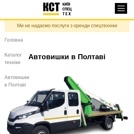
Основная
КАТАЛОГ ТЕХНІКИ
навигация
Перейти
Ми не надаємо послуги з оренди спецтехніки
до
ДОСТАВКА ТА ОПЛАТА
основного
вмісту
Головна
ПРО НАС
ВІДГУКИ
Каталог
Автовишки в Полтаві
техніки
КОНТАКТИ
КОРИСНІ СТАТТІ
Автовишки
в Полтаві
ПОДЗВОНИТИ
Контактні телефони:
+38 (097) 746-67-04
ЗАДАТИ ПИТАННЯ