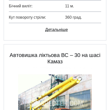
Бічний виліт
11 м.
Кут повороту стріли
360 град.
Детальніше
Автовишка ліктьова ВС – 30 на шасі
Камаз