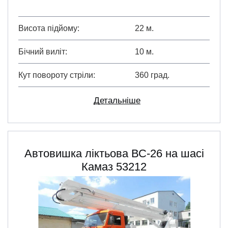
Висота підйому
22 м.
Бічний виліт
10 м.
Кут повороту стріли
360 град.
Детальніше
Автовишка ліктьова ВС-26 на шасі
Камаз 53212