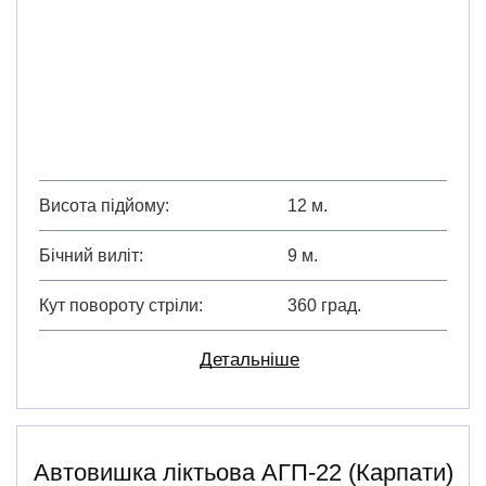
Висота підйому
12 м.
Бічний виліт
9 м.
Кут повороту стріли
360 град.
Детальніше
Автовишка ліктьова АГП-22 (Карпати)