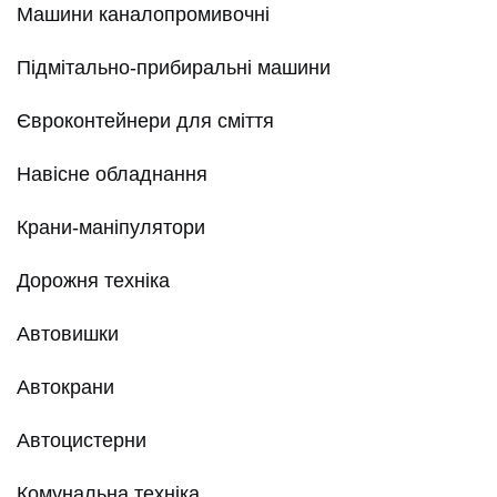
Машини каналопромивочні
Підмітально-прибиральні машини
Євроконтейнери для сміття
Навісне обладнання
Крани-маніпулятори
Дорожня техніка
Автовишки
Автокрани
Автоцистерни
Комунальна техніка