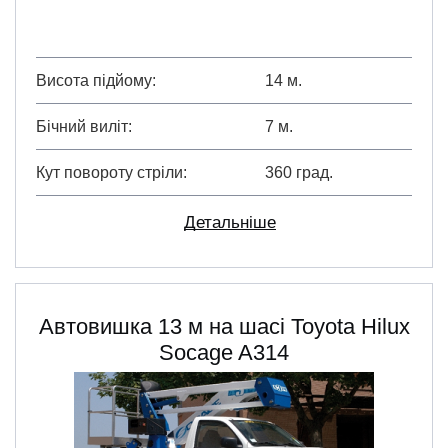
Висота підйому
14 м.
Бічний виліт
7 м.
Кут повороту стріли
360 град.
Детальніше
Автовишка 13 м на шасі Toyota Hilux
Socage A314