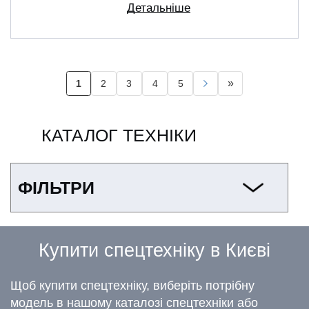
Детальніше
Розбивка
»
1
2
3
4
5
Поточна
Page
Page
Page
Page
Наступна
Остання
на
сторінка
сторінка
сторінка
сторінки
КАТАЛОГ ТЕХНІКИ
ФІЛЬТРИ
Купити спецтехніку в Києві
Щоб купити спецтехніку, виберіть потрібну
модель в нашому каталозі спецтехніки або