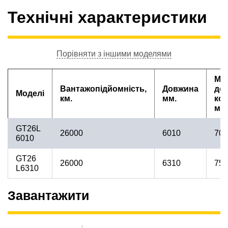
Технічні характеристики
Порівняти з іншими моделями
Мак
Вантажопідйомність,
Довжина
до
Моделі
км.
мм.
ко
мм
GT26L
26000
6010
700
6010
GT26
26000
6310
750
L6310
Завантажити