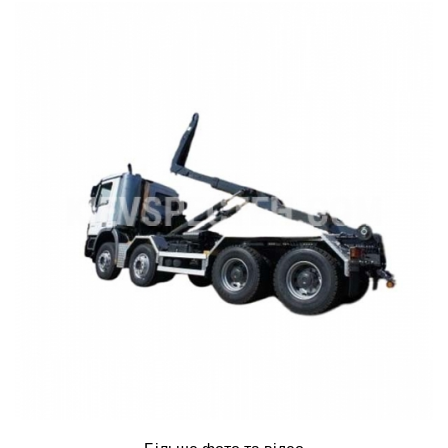
ru
ua