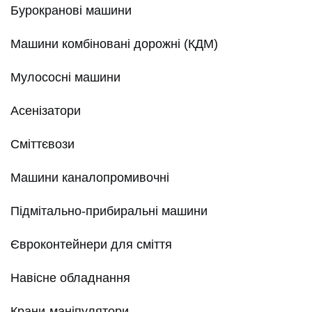
Бурокранові машини
Машини комбіновані дорожні (КДМ)
Мулососні машини
Асенізатори
Сміттєвози
Машини каналопромивочні
Підмітально-прибиральні машини
Євроконтейнери для сміття
Навісне обладнання
Крани-маніпулятори