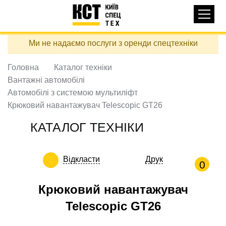
Основная
КАТАЛОГ ТЕХНІКИ
навигация
Перейти
Ми не надаємо послуги з оренди спецтехніки
до
ДОСТАВКА ТА ОПЛАТА
основного
вмісту
Головна
Каталог техніки
ПРО НАС
Вантажні автомобілі
ВІДГУКИ
Автомобілі з системою мультиліфт
Крюковий навантажувач Telescopic GT26
КОНТАКТИ
КОРИСНІ СТАТТІ
КАТАЛОГ ТЕХНІКИ
ПОДЗВОНИТИ
Відкласти
Друк
0
Контактні телефони:
Крюковий навантажувач
Telescopic GT26
+38 (097) 746-67-04
ЗАДАТИ ПИТАННЯ