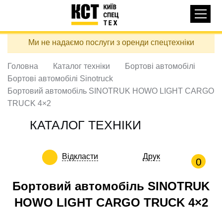
Основная
КАТАЛОГ ТЕХНІКИ
навигация
Перейти
Ми не надаємо послуги з оренди спецтехніки
до
ДОСТАВКА ТА ОПЛАТА
основного
вмісту
Головна
Каталог техніки
Бортові автомобілі
ПРО НАС
Бортові автомобілі Sinotruck
ВІДГУКИ
Бортовий автомобіль SINOTRUK HOWO LIGHT CARGO
TRUCK 4×2
КОНТАКТИ
КОРИСНІ СТАТТІ
КАТАЛОГ ТЕХНІКИ
ПОДЗВОНИТИ
Відкласти
Друк
0
Контактні телефони:
Бортовий автомобіль SINOTRUK
HOWO LIGHT CARGO TRUCK 4×2
+38 (097) 746-67-04
ЗАДАТИ ПИТАННЯ