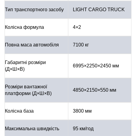
Тип транспортного засобу
LIGHT CARGO TRUCK
Колісна формула
4×2
Повна маса автомобіля
7100 кг
Габаритні розміри
6995×2250×2450 мм
(Д×Ш×В)
Розміри вантажної
4850×2150×550 мм
платформи (Д×Ш×В)
Колісна база
3800 мм
Максимальна швидкість
95 км/год