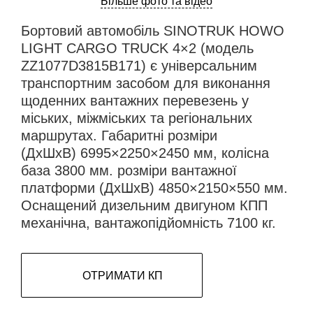
Більше фото та відео
Бортовий автомобіль SINOTRUK HOWO
LIGHT CARGO TRUCK 4×2 (модель
ZZ1077D3815B171) є універсальним
транспортним засобом для виконання
щоденних вантажних перевезень у
міських, міжміських та регіональних
маршрутах. Габаритні розміри
(ДхШхВ) 6995×2250×2450 мм, колісна
база 3800 мм. розміри вантажної
платформи (ДхШхВ) 4850×2150×550 мм.
Оснащений дизельним двигуном КПП
механічна, вантажопідйомність 7100 кг.
ОТРИМАТИ КП