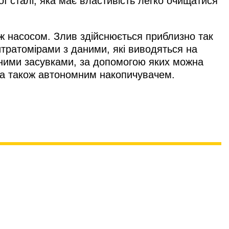
ої сталі, яка має властивість легко очищатися
ж насосом. Злив здійснюється приблизно так
итратомірами з даними, які виводяться на
аними засувками, за допомогою яких можна
, а також автономним накопичувачем.