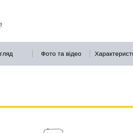
о
гляд
Фото та відео
Характерист