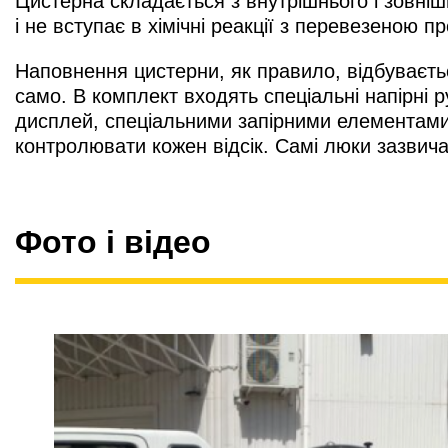
Цистерна складається з внутрішнього і зовніш
і не вступає в хімічні реакції з перевезеною п
Наповнення цистерни, як правило, відбуваєт
само. В комплект входять спеціальні напірні 
дисплей, спеціальними запірними елементами
контролювати кожен відсік. Самі люки зазвич
Фото і відео