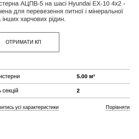
стерна АЦПВ-5 на шасі Hyundai EX-10 4х2 -
ена для перевезення питної і мінеральної
 інших харчових рідин.
ОТРИМАТИ КП
истерни
5.00 м³
ь секцій
2
итись усі характеристики
Порівняти