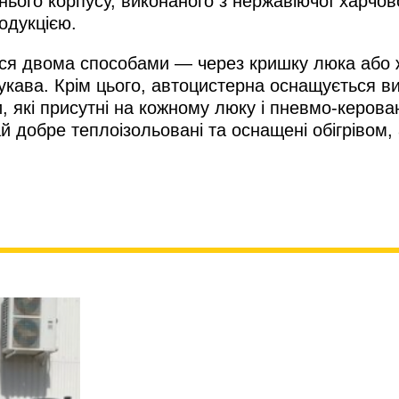
нього корпусу, виконаного з нержавіючої харчов
родукцією.
ься двома способами — через кришку люка або 
рукава. Крім цього, автоцистерна оснащується в
, які присутні на кожному люку і пневмо-керов
ай добре теплоізольовані та оснащені обігрівом