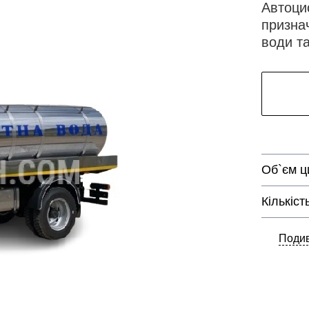
Автоци
признач
води та
Об`єм ц
Кількіст
Подив