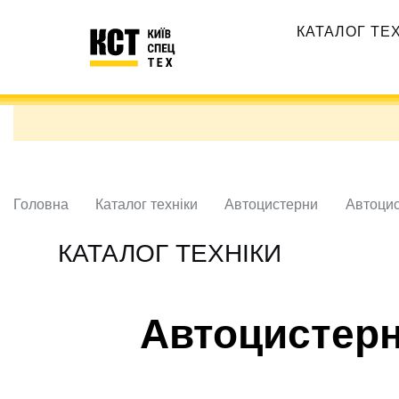
Перейти
Основная
до
КАТАЛОГ ТЕ
навигация
основного
вмісту
Головна
Каталог техніки
Автоцистерни
Автоцис
КАТАЛОГ ТЕХНІКИ
Автоцистерн