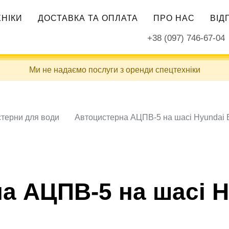
ХНІКИ
ДОСТАВКА ТА ОПЛАТА
ПРО НАС
ВІД
+38 (097) 746-67-04
Ми не надаємо послуги з оренди спецтехніки
терни для води
Автоцистерна АЦПВ-5 на шасі Hyundai 
а АЦПВ-5 на шасі H