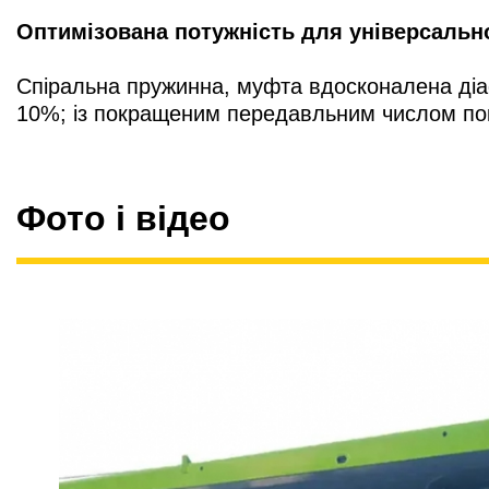
Оптимізована потужність для універсальн
Спіральна пружинна, муфта вдосконалена ді
10%; із покращеним передавльним числом покр
Фото і відео