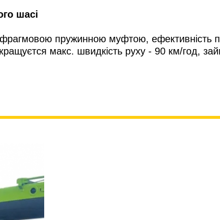
ого шасі
афрагмовою пружинною муфтою, ефективність пе
ащуєтся макс. швидкість руху - 90 км/год, зай