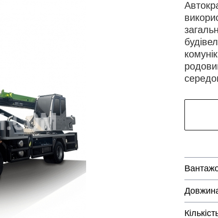
Автокр
викори
загальн
будівел
комунік
родови
середо
Вантажо
Довжина
Кількіст