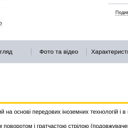
Подив
о
гляд
Фото та відео
Характерист
 на основі передових іноземних технологій і в 
 поворотом і гратчастою стрілою (подовжувачем