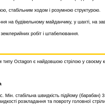
ією, стабільним ходом і розумною структурою.
ня на будівельному майданчику, у шахті, на зав
 землерийних робіт і штабелювання.
м типу Octagon є найдовшою стрілою у своєму к
а
с. Мін. стабільна швидкість підйому (барабан) 3
видкості розкладання та повроту головної стріли