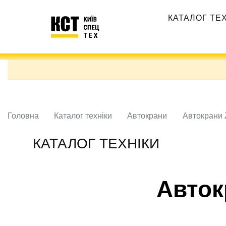
Перейти
Основная
до
КАТАЛОГ ТЕ
навигация
основного
вмісту
Головна
Каталог техніки
Автокрани
Автокрани 
КАТАЛОГ ТЕХНІКИ
Авток