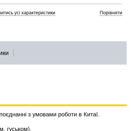
итись усі характеристики
Порівняти
ики
поєднанні з умовами роботи в Китаї.
, гуськом).