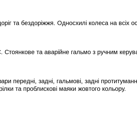
ріг та бездоріжжя. Односхилі колеса на всіх ос
. Стоянкове та аварійне гальмо з ручним керува
ри передні, задні, гальмові, задні протитуманні
рілки та проблискові маяки жовтого кольору.