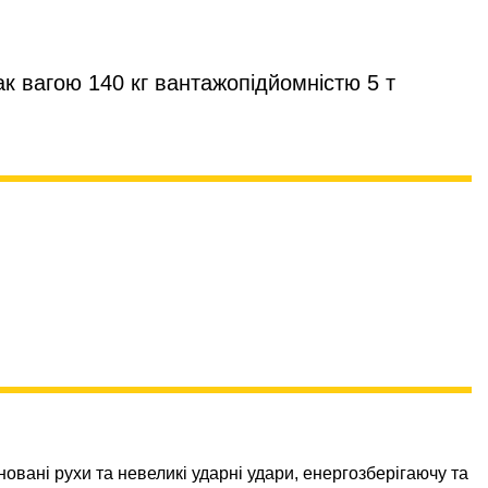
к вагою 140 кг вантажопідйомністю 5 т
овані рухи та невеликі ударні удари, енергозберігаючу та