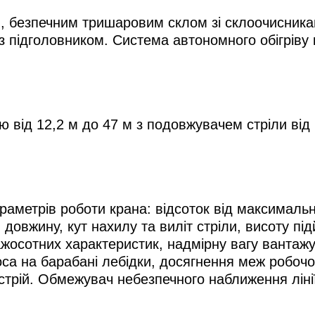
, безпечним тришаровим склом зі склоочисника
з підголовником. Система автономного обігріву
 від 12,2 м до 47 м з подовжувачем стріли від 
раметрів роботи крана: відсоток від максималь
овжину, кут нахилу та виліт стріли, висоту пі
осотних характеристик, надмірну вагу вантажу,
роса на барабані лебідки, досягнення меж робоч
стрій. Обмежувач небезпечного наближення лін