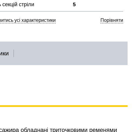
ь секцій стріли
5
итись усі характеристики
Порівняти
ики
пасажира обладнані триточковими ременями