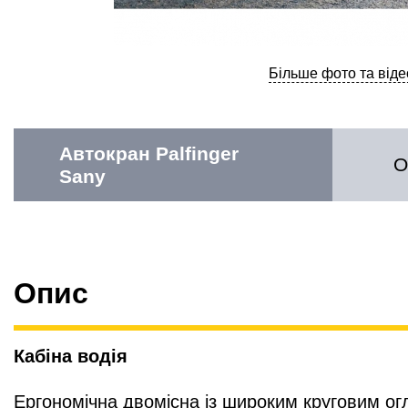
Більше фото та віде
Автокран Palfinger
О
Sany
Опис
Кабіна водія
Ергономічна двомісна із широким круговим ог