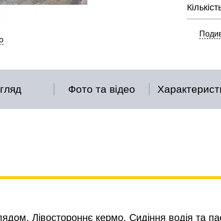
Кількіст
Подив
о
гляд
Фото та відео
Характерист
лядом. Лівостороннє кермо. Сидіння водія та 