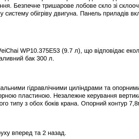
ння. Безпечне тришарове лобове скло зі склоо
ну систему обігріву двигуна. Панель приладів в
iChai WP10.375E53 (9.7 л), що відповідає екол
аливний бак 300 л.
икальними гідравлічними циліндрами та опорним
порною пластиною. Незалежне керування вертик
о типу з обох боків крана. Опорний контур 7,8
уху вперед та 2 назад.