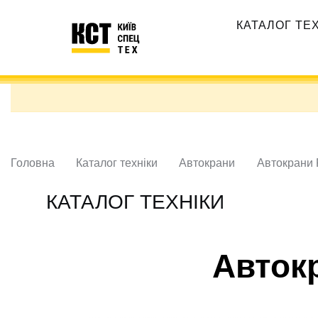
Перейти
Основная
до
КАТАЛОГ ТЕ
навигация
основного
вмісту
Головна
Каталог техніки
Автокрани
Автокрани P
КАТАЛОГ ТЕХНІКИ
Автокр