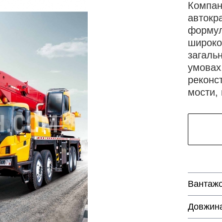
Компані
автокра
формул
широко
загаль
умовах,
реконст
мости,
Вантажо
Довжина