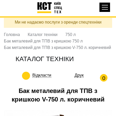
Основная
КАТАЛОГ ТЕХНІКИ
навигация
Перейти
Ми не надаємо послуги з оренди спецтехніки
до
ДОСТАВКА ТА ОПЛАТА
основного
вмісту
Головна
Каталог техніки
750 л
ПРО НАС
Бак металевий для ТПВ з кришкою 750 л
ВІДГУКИ
Бак металевий для ТПВ з кришкою V-750 л. коричневий
КОНТАКТИ
КАТАЛОГ ТЕХНІКИ
КОРИСНІ СТАТТІ
Відкласти
Друк
ПОДЗВОНИТИ
0
Контактні телефони:
Бак металевий для ТПВ з
кришкою V-750 л. коричневий
+38 (097) 746-67-04
ЗАДАТИ ПИТАННЯ