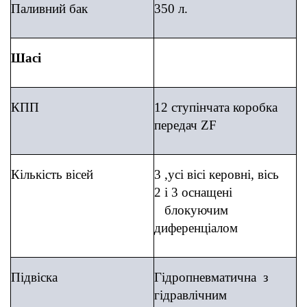
Паливний бак
350 л.
Шасі
КПП
12 ступінчата коробка
передач
ZF
Кількість вісей
3 ,усі вісі керовні, вісь
2 і 3 оснащені
блокуючим
диференціалом
Підвіска
Гідропневматична з
гідравлічним