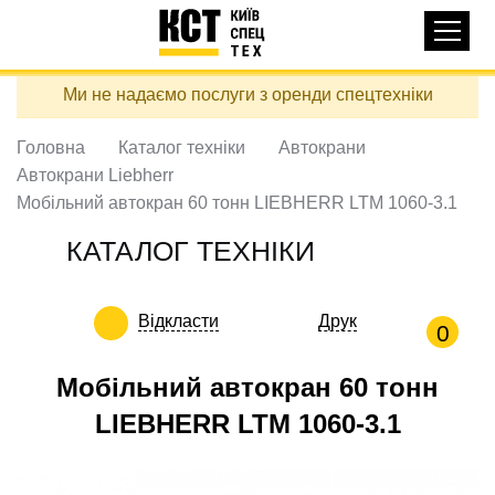
Основная
КАТАЛОГ ТЕХНІКИ
навигация
Перейти
Ми не надаємо послуги з оренди спецтехніки
до
ДОСТАВКА ТА ОПЛАТА
основного
вмісту
Головна
Каталог техніки
Автокрани
ПРО НАС
Автокрани Liebherr
ВІДГУКИ
Мобільний автокран 60 тонн LIEBHERR LTM 1060-3.1
КОНТАКТИ
КАТАЛОГ ТЕХНІКИ
КОРИСНІ СТАТТІ
Відкласти
Друк
ПОДЗВОНИТИ
0
Контактні телефони:
Мобільний автокран 60 тонн
LIEBHERR LTM 1060-3.1
+38 (097) 746-67-04
ЗАДАТИ ПИТАННЯ