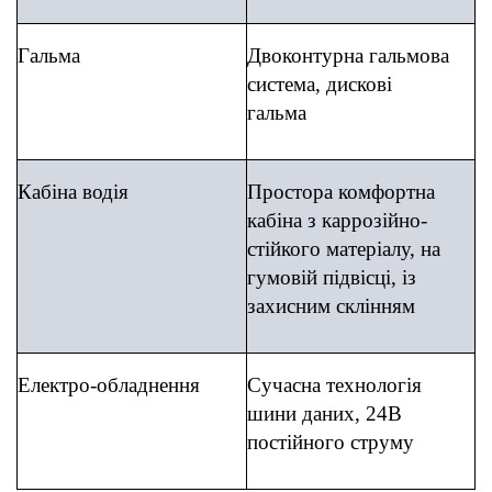
Гальма
Двоконтурна гальмова
система, дискові
гальма
Кабіна водія
Простора комфортна
кабіна з каррозійно-
стійкого матеріалу, на
гумовій підвісці, із
захисним склінням
Електро-обладнення
Сучасна технологія
шини даних, 24В
постійного струму