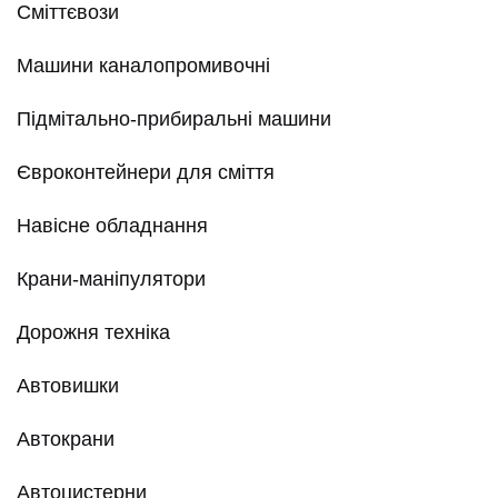
Сміттєвози
Машини каналопромивочні
Підмітально-прибиральні машини
Євроконтейнери для сміття
Навісне обладнання
Крани-маніпулятори
Дорожня техніка
Автовишки
Автокрани
Автоцистерни