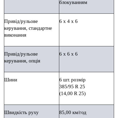
блокуванням
Привід/
рульове
6 x 4 x 6
керування
, стандартне
виконання
Привід/
рульове
6 x 6 x 6
керування
, опція
Шини
6 шт.
розмір
385/95 R 25
(14,00 R 25)
Швидкість руху
85,00 км/год