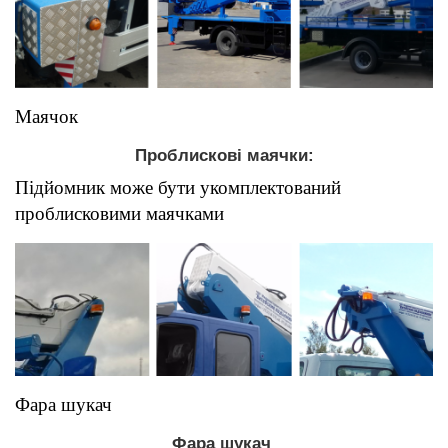
Маячок
Проблискові маячки:
Підйомник може бути укомплектований
проблисковими маячками
Фара шукач
Фара шукач