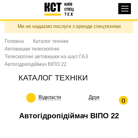
Основная
КАТАЛОГ ТЕХНІКИ
навигация
Перейти
Ми не надаємо послуги з оренди спецтехніки
до
ДОСТАВКА ТА ОПЛАТА
основного
вмісту
Головна
Каталог техніки
ПРО НАС
Автовишки телескопічні
ВІДГУКИ
Телескопічні автовишки на шасі ГАЗ
Автогідропідіймач ВІПО 22
КОНТАКТИ
КОРИСНІ СТАТТІ
КАТАЛОГ ТЕХНІКИ
ПОДЗВОНИТИ
Відкласти
Друк
0
Контактні телефони:
Автогідропідіймач ВІПО 22
+38 (097) 746-67-04
ЗАДАТИ ПИТАННЯ