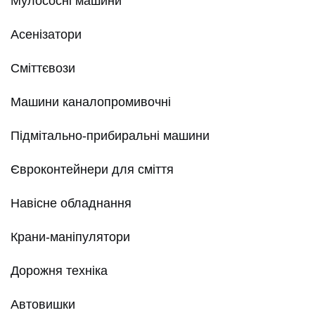
Мулососні машини
Асенізатори
Сміттєвози
Машини каналопромивочні
Підмітально-прибиральні машини
Євроконтейнери для сміття
Навісне обладнання
Крани-маніпулятори
Дорожня техніка
Автовишки